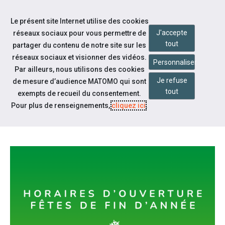
Accéder à notre page Facebook
Accéder à notre page Linkedin
Aller à la navigation
Le présent site Internet utilise des cookies
Aller au contenu
J'accepte
réseaux sociaux pour vous permettre de
tout
partager du contenu de notre site sur les
réseaux sociaux et visionner des vidéos.
Personnaliser
Par ailleurs, nous utilisons des cookies
Je refuse
de mesure d’audience MATOMO qui sont
Notre actualité
tout
exempts de recueil du consentement.
FERMETURE FÊTES DE FIN
Pour plus de renseignements,
cliquez ici
.
D'ANNÉE